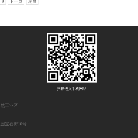
9
下一页
尾页
扫描进入手机网站
泰然工业区
园宝石街10号