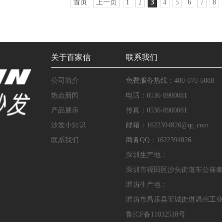
首页
上一页
1
2
3
4
5
6
7
8
关于百家信
联系我们
公司简介
免费服务热线：400-070-6088
热点新闻
电话：0536-8900081
产品展示
传真：0536-8900081
沙发小知识
邮箱：1622394826@qq.com
联系我们
商务QQ：1622394826
深圳生产地：
深圳市福田区沙头街道车公庙
潍坊生产地：
潍坊市昌乐县宝城街道温州工业
鲁ICP备11032518号